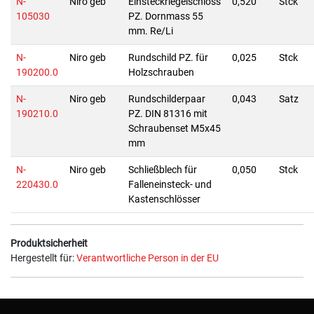
N-
Niro geb
Einsteckriegelschloss
0,520
Stck
105030
PZ. Dornmass 55
mm. Re/Li
N-
Niro geb
Rundschild PZ. für
0,025
Stck
190200.0
Holzschrauben
N-
Niro geb
Rundschilderpaar
0,043
Satz
190210.0
PZ. DIN 81316 mit
Schraubenset M5x45
mm
N-
Niro geb
Schließblech für
0,050
Stck
220430.0
Falleneinsteck- und
Kastenschlösser
Produktsicherheit
Hergestellt für:
Verantwortliche Person in der EU