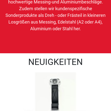
hochwertige Messing-und Aluminiumbeschläge.
Zudem stellen wir kundenspezifische
Sonderprodukte als Dreh - oder Frästeil in kleineren
Losgrößen aus Messing, Edelstahl (A2 oder A4),
Aluminium oder Stahl her.
NEUIGKEITEN