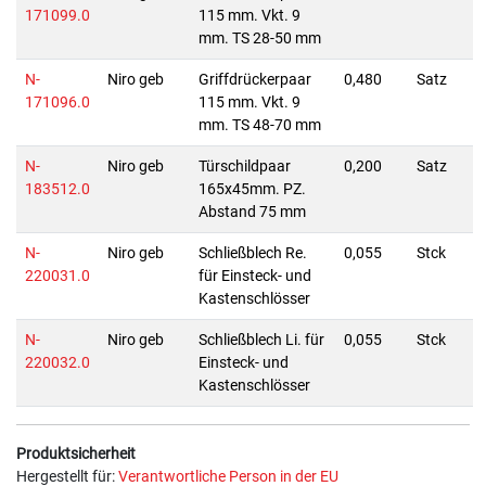
171099.0
115 mm. Vkt. 9
mm. TS 28-50 mm
N-
Niro geb
Griffdrückerpaar
0,480
Satz
171096.0
115 mm. Vkt. 9
mm. TS 48-70 mm
N-
Niro geb
Türschildpaar
0,200
Satz
183512.0
165x45mm. PZ.
Abstand 75 mm
N-
Niro geb
Schließblech Re.
0,055
Stck
220031.0
für Einsteck- und
Kastenschlösser
N-
Niro geb
Schließblech Li. für
0,055
Stck
220032.0
Einsteck- und
Kastenschlösser
Produktsicherheit
Hergestellt für:
Verantwortliche Person in der EU