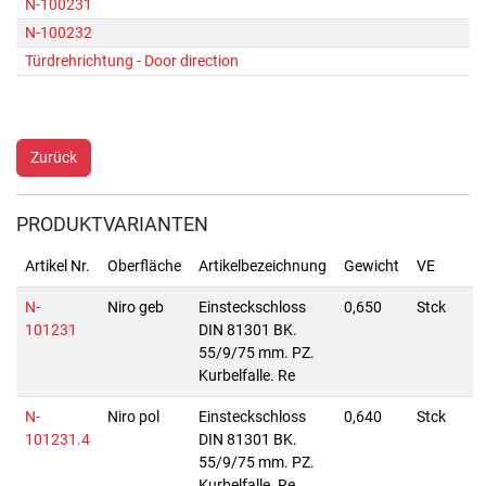
N-100231
N-100232
Türdrehrichtung - Door direction
Zurück
PRODUKTVARIANTEN
Artikel Nr.
Oberfläche
Artikelbezeichnung
Gewicht
VE
N-
Niro geb
Einsteckschloss
0,650
Stck
101231
DIN 81301 BK.
55/9/75 mm. PZ.
Kurbelfalle. Re
N-
Niro pol
Einsteckschloss
0,640
Stck
101231.4
DIN 81301 BK.
55/9/75 mm. PZ.
Kurbelfalle. Re